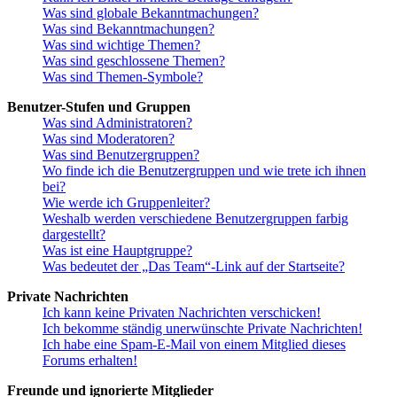
Was sind globale Bekanntmachungen?
Was sind Bekanntmachungen?
Was sind wichtige Themen?
Was sind geschlossene Themen?
Was sind Themen-Symbole?
Benutzer-Stufen und Gruppen
Was sind Administratoren?
Was sind Moderatoren?
Was sind Benutzergruppen?
Wo finde ich die Benutzergruppen und wie trete ich ihnen
bei?
Wie werde ich Gruppenleiter?
Weshalb werden verschiedene Benutzergruppen farbig
dargestellt?
Was ist eine Hauptgruppe?
Was bedeutet der „Das Team“-Link auf der Startseite?
Private Nachrichten
Ich kann keine Privaten Nachrichten verschicken!
Ich bekomme ständig unerwünschte Private Nachrichten!
Ich habe eine Spam-E-Mail von einem Mitglied dieses
Forums erhalten!
Freunde und ignorierte Mitglieder