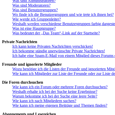
Was sind Administratoren?
Was sind Moderatoren?
Was sind Benutzergruppen?
Wo finde ich die Benutzergruppen und wie trete ich ihnen bei?
Wie werde ich Gruppenleiter?
Weshalb werden verschiedene Benutzergruppen farbig dargestel
Was ist eine Hauptgruppe?
Was bedeutet der „Das Team“-Link auf der Startseite?
Private Nachrichten
Ich kann keine Privaten Nachrichten verschicken!
Ich bekomme ständig unerwünschte Private Nachrichten!
Ich habe eine Spam-E-Mail von einem Mitglied dieses Forums e
Freunde und ignorierte Mitglieder
Wozu benötige ich die Listen der Freunde und ignorierten Mitg
Wie kann ich Mitglieder zur Liste der Freunde oder zur Liste d
Die Foren durchsuchen
Wie kann ich ein Forum oder mehrere Foren durchsuchen?
Weshalb erhalte ich bei der Suche keine Ergebnisse?
Warum bekomme ich bei der Suche eine leere Seite?
Wie kann ich nach Mitgliedern suchen?
Wie kann ich meine eigenen Beiträge und Themen finden?
Abonnements und Lesezeichen