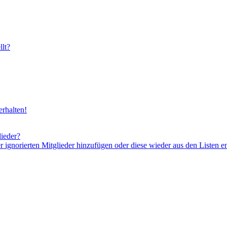
lt?
rhalten!
lieder?
er ignorierten Mitglieder hinzufügen oder diese wieder aus den Listen e