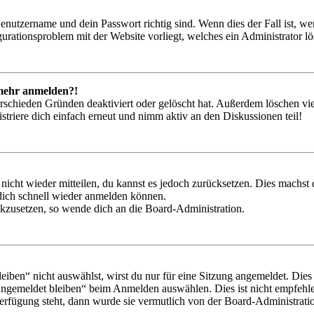
Benutzername und dein Passwort richtig sind. Wenn dies der Fall ist, w
igurationsproblem mit der Website vorliegt, welches ein Administrator l
t mehr anmelden?!
rschieden Gründen deaktiviert oder gelöscht hat. Außerdem löschen vie
triere dich einfach erneut und nimm aktiv an den Diskussionen teil!
 nicht wieder mitteilen, du kannst es jedoch zurücksetzen. Dies machs
 dich schnell wieder anmelden können.
ückzusetzen, so wende dich an die Board-Administration.
en“ nicht auswählst, wirst du nur für eine Sitzung angemeldet. Dies
Angemeldet bleiben“ beim Anmelden auswählen. Dies ist nicht empfehle
Verfügung steht, dann wurde sie vermutlich von der Board-Administratio