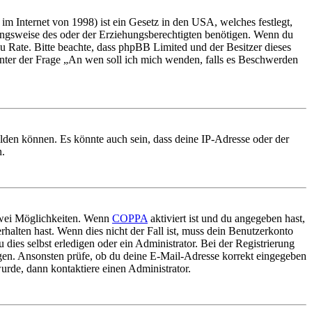
m Internet von 1998) ist ein Gesetz in den USA, welches festlegt,
ungsweise des oder der Erziehungsberechtigten benötigen. Wenn du
nd zu Rate. Bitte beachte, dass phpBB Limited und der Besitzer dieses
 unter der Frage „An wen soll ich mich wenden, falls es Beschwerden
elden können. Es könnte auch sein, dass deine IP-Adresse oder der
n.
 zwei Möglichkeiten. Wenn
COPPA
aktiviert ist und du angegeben hast,
rhalten hast. Wenn dies nicht der Fall ist, muss dein Benutzerkonto
 dies selbst erledigen oder ein Administrator. Bei der Registrierung
ungen. Ansonsten prüfe, ob du deine E-Mail-Adresse korrekt eingegeben
urde, dann kontaktiere einen Administrator.