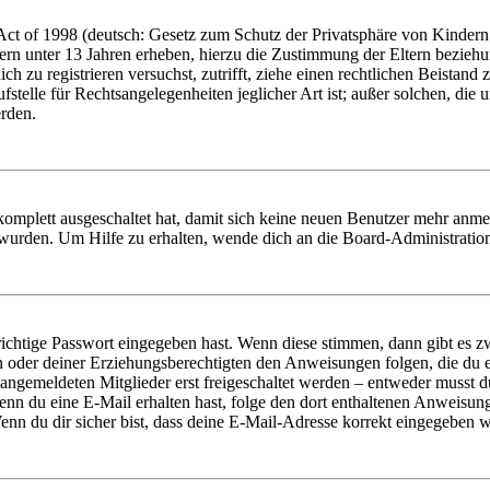
t of 1998 (deutsch: Gesetz zum Schutz der Privatsphäre von Kindern i
ern unter 13 Jahren erheben, hierzu die Zustimmung der Eltern bezieh
dich zu registrieren versuchst, zutrifft, ziehe einen rechtlichen Beista
stelle für Rechtsangelegenheiten jeglicher Art ist; außer solchen, die
erden.
 komplett ausgeschaltet hat, damit sich keine neuen Benutzer mehr anm
 wurden. Um Hilfe zu erhalten, wende dich an die Board-Administratio
richtige Passwort eingegeben hast. Wenn diese stimmen, dann gibt es
ern oder deiner Erziehungsberechtigten den Anweisungen folgen, die du e
 angemeldeten Mitglieder erst freigeschaltet werden – entweder musst du
. Wenn du eine E-Mail erhalten hast, folge den dort enthaltenen Anweis
nn du dir sicher bist, dass deine E-Mail-Adresse korrekt eingegeben w