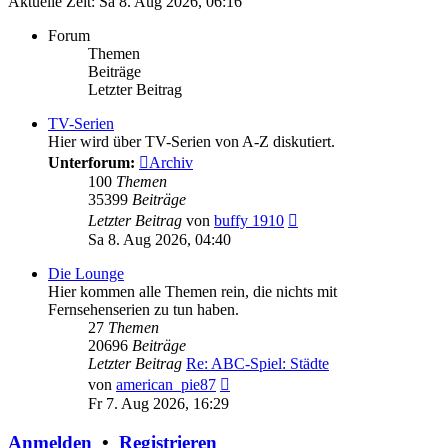
Aktuelle Zeit: Sa 8. Aug 2026, 06:16
Forum
Themen
Beiträge
Letzter Beitrag
TV-Serien
Hier wird über TV-Serien von A-Z diskutiert.
Unterforum:
Archiv
100
Themen
35399
Beiträge
Neuester
Letzter Beitrag
von
buffy 1910
Beitrag
Sa 8. Aug 2026, 04:40
Die Lounge
Hier kommen alle Themen rein, die nichts mit
Fernsehenserien zu tun haben.
27
Themen
20696
Beiträge
Letzter Beitrag
Re: ABC-Spiel: Städte
Neuester
von
american_pie87
Beitrag
Fr 7. Aug 2026, 16:29
Anmelden
•
Registrieren