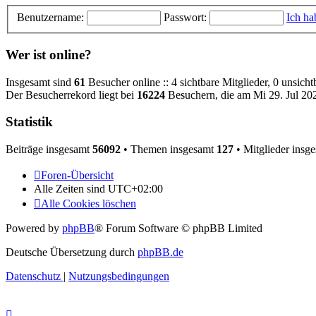
Benutzername:
Passwort:
Ich ha
Wer ist online?
Insgesamt sind
61
Besucher online :: 4 sichtbare Mitglieder, 0 unsich
Der Besucherrekord liegt bei
16224
Besuchern, die am Mi 29. Jul 202
Statistik
Beiträge insgesamt
56092
• Themen insgesamt
127
• Mitglieder insg
Foren-Übersicht
Alle Zeiten sind
UTC+02:00
Alle Cookies löschen
Powered by
phpBB
® Forum Software © phpBB Limited
Deutsche Übersetzung durch
phpBB.de
Datenschutz
|
Nutzungsbedingungen