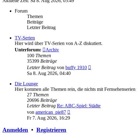
Aktuelle Zeit: Sa 8. Aug 2026, 05:49
Forum
Themen
Beiträge
Letzter Beitrag
TV-Serien
Hier wird über TV-Serien von A-Z diskutiert.
Unterforum:
Archiv
100
Themen
35399
Beiträge
Neuester
Letzter Beitrag
von
buffy 1910
Beitrag
Sa 8. Aug 2026, 04:40
Die Lounge
Hier kommen alle Themen rein, die nichts mit Fernsehenserien 
27
Themen
20696
Beiträge
Letzter Beitrag
Re: ABC-Spiel: Städte
Neuester
von
american_pie87
Beitrag
Fr 7. Aug 2026, 16:29
Anmelden
•
Registrieren