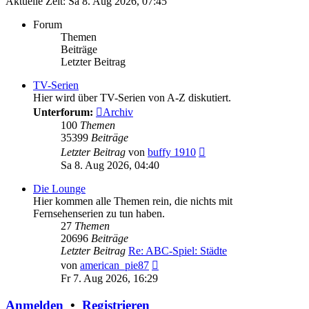
Aktuelle Zeit: Sa 8. Aug 2026, 07:45
Forum
Themen
Beiträge
Letzter Beitrag
TV-Serien
Hier wird über TV-Serien von A-Z diskutiert.
Unterforum:
Archiv
100
Themen
35399
Beiträge
Neuester
Letzter Beitrag
von
buffy 1910
Beitrag
Sa 8. Aug 2026, 04:40
Die Lounge
Hier kommen alle Themen rein, die nichts mit
Fernsehenserien zu tun haben.
27
Themen
20696
Beiträge
Letzter Beitrag
Re: ABC-Spiel: Städte
Neuester
von
american_pie87
Beitrag
Fr 7. Aug 2026, 16:29
Anmelden
•
Registrieren