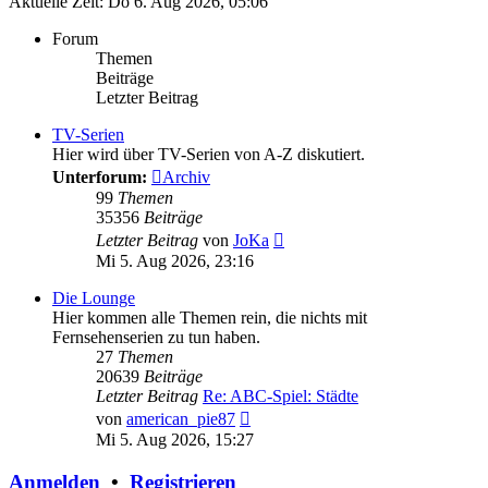
Aktuelle Zeit: Do 6. Aug 2026, 05:06
Forum
Themen
Beiträge
Letzter Beitrag
TV-Serien
Hier wird über TV-Serien von A-Z diskutiert.
Unterforum:
Archiv
99
Themen
35356
Beiträge
Neuester
Letzter Beitrag
von
JoKa
Beitrag
Mi 5. Aug 2026, 23:16
Die Lounge
Hier kommen alle Themen rein, die nichts mit
Fernsehenserien zu tun haben.
27
Themen
20639
Beiträge
Letzter Beitrag
Re: ABC-Spiel: Städte
Neuester
von
american_pie87
Beitrag
Mi 5. Aug 2026, 15:27
Anmelden
•
Registrieren