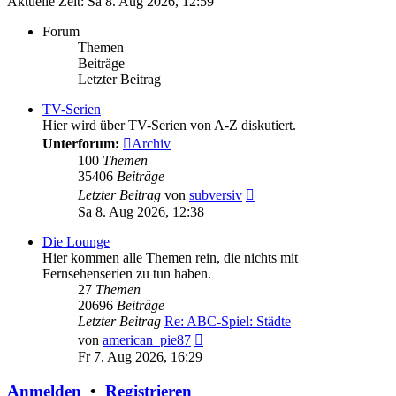
Aktuelle Zeit: Sa 8. Aug 2026, 12:59
Forum
Themen
Beiträge
Letzter Beitrag
TV-Serien
Hier wird über TV-Serien von A-Z diskutiert.
Unterforum:
Archiv
100
Themen
35406
Beiträge
Neuester
Letzter Beitrag
von
subversiv
Beitrag
Sa 8. Aug 2026, 12:38
Die Lounge
Hier kommen alle Themen rein, die nichts mit
Fernsehenserien zu tun haben.
27
Themen
20696
Beiträge
Letzter Beitrag
Re: ABC-Spiel: Städte
Neuester
von
american_pie87
Beitrag
Fr 7. Aug 2026, 16:29
Anmelden
•
Registrieren