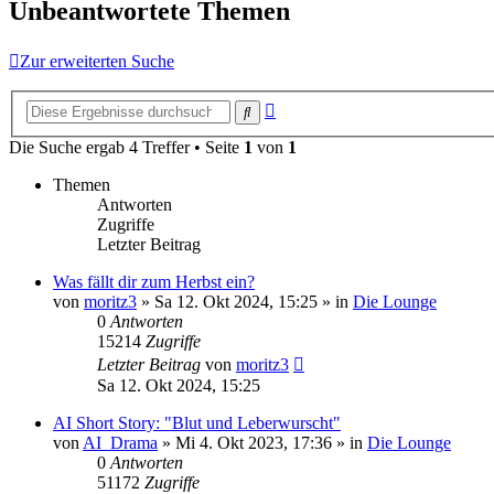
Unbeantwortete Themen
Zur erweiterten Suche
Erweiterte
Suche
Suche
Die Suche ergab 4 Treffer • Seite
1
von
1
Themen
Antworten
Zugriffe
Letzter Beitrag
Was fällt dir zum Herbst ein?
von
moritz3
»
Sa 12. Okt 2024, 15:25
» in
Die Lounge
0
Antworten
15214
Zugriffe
Letzter Beitrag
von
moritz3
Sa 12. Okt 2024, 15:25
AI Short Story: "Blut und Leberwurscht"
von
AI_Drama
»
Mi 4. Okt 2023, 17:36
» in
Die Lounge
0
Antworten
51172
Zugriffe