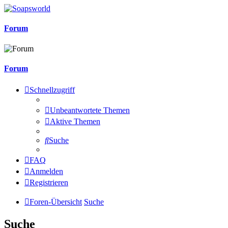
Forum
Forum
Schnellzugriff
Unbeantwortete Themen
Aktive Themen
Suche
FAQ
Anmelden
Registrieren
Foren-Übersicht
Suche
Suche