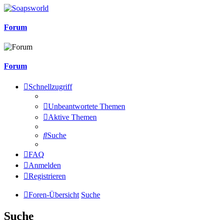
Forum
Forum
Schnellzugriff
Unbeantwortete Themen
Aktive Themen
Suche
FAQ
Anmelden
Registrieren
Foren-Übersicht
Suche
Suche