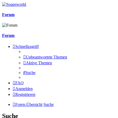
Forum
Forum
Schnellzugriff
Unbeantwortete Themen
Aktive Themen
Suche
FAQ
Anmelden
Registrieren
Foren-Übersicht
Suche
Suche