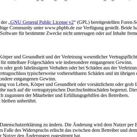
 der „
GNU General Public License v2
“ (GPL) bereitgestellten Foren
hige Community unter www.phpbb.de zur Verfügung gestellt. Beide hab
oftware für bestimmte Zwecke nicht untersagen oder auf Inhalte frem
rper und Gesundheit und der Verletzung wesentlicher Vertragspflichten
ch für mittelbare Folgeschäden wie insbesondere entgangenen Gewinn.
em oder grob fahrlässigem Verhalten oder bei Schäden aus der Verletz
i Vertragsschluss typischerweise vorhersehbaren Schäden und im übrigen
besondere entgangenen Gewinn.
ng von Leben, Körper und Gesundheit oder vorsätzlichem oder grob fah
e nach auf die vertragstypischen Durchschnittsschäden begrenzt. Dies
h zugunsten der Mitarbeiter und Erfüllungsgehilfen des Betreibers.
bleiben unberührt.
e Datenschutzerklärung zu ändern. Die Änderung wird dem Nutzer per E-
m Falle des Widerspruchs erlischt das zwischen dem Betreiber und dem 
er Nutzer den Änderungen zugestimmt hat.