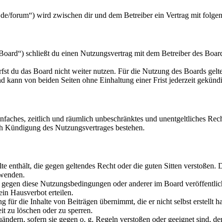
de/forum“) wird zwischen dir und dem Betreiber ein Vertrag mit folg
ard“) schließt du einen Nutzungsvertrag mit dem Betreiber des Boards
fst du das Board nicht weiter nutzen. Für die Nutzung des Boards gelten
 kann von beiden Seiten ohne Einhaltung einer Frist jederzeit gekünd
 einfaches, zeitlich und räumlich unbeschränktes und unentgeltliches R
ch Kündigung des Nutzungsvertrages bestehen.
alte enthält, die gegen geltendes Recht oder die guten Sitten verstoßen. 
rwenden.
n gegen diese Nutzungsbedingungen oder anderer im Board veröffentli
in Hausverbot erteilen.
für die Inhalte von Beiträgen übernimmt, die er nicht selbst erstellt 
it zu löschen oder zu sperren.
uändern, sofern sie gegen o. g. Regeln verstoßen oder geeignet sind, 