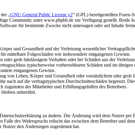
 der „
GNU General Public License v2
“ (GPL) bereitgestellten Foren
hige Community unter www.phpbb.de zur Verfügung gestellt. Beide hab
oftware für bestimmte Zwecke nicht untersagen oder auf Inhalte frem
rper und Gesundheit und der Verletzung wesentlicher Vertragspflichten
ch für mittelbare Folgeschäden wie insbesondere entgangenen Gewinn.
em oder grob fahrlässigem Verhalten oder bei Schäden aus der Verletz
i Vertragsschluss typischerweise vorhersehbaren Schäden und im übrigen
besondere entgangenen Gewinn.
ng von Leben, Körper und Gesundheit oder vorsätzlichem oder grob fah
e nach auf die vertragstypischen Durchschnittsschäden begrenzt. Dies
h zugunsten der Mitarbeiter und Erfüllungsgehilfen des Betreibers.
bleiben unberührt.
e Datenschutzerklärung zu ändern. Die Änderung wird dem Nutzer per E-
m Falle des Widerspruchs erlischt das zwischen dem Betreiber und dem 
er Nutzer den Änderungen zugestimmt hat.