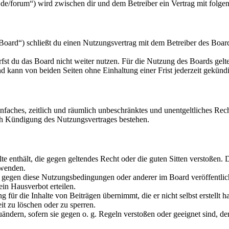
de/forum“) wird zwischen dir und dem Betreiber ein Vertrag mit folg
ard“) schließt du einen Nutzungsvertrag mit dem Betreiber des Boards
fst du das Board nicht weiter nutzen. Für die Nutzung des Boards gelten
 kann von beiden Seiten ohne Einhaltung einer Frist jederzeit gekünd
 einfaches, zeitlich und räumlich unbeschränktes und unentgeltliches R
ch Kündigung des Nutzungsvertrages bestehen.
alte enthält, die gegen geltendes Recht oder die guten Sitten verstoßen. 
rwenden.
n gegen diese Nutzungsbedingungen oder anderer im Board veröffentli
in Hausverbot erteilen.
für die Inhalte von Beiträgen übernimmt, die er nicht selbst erstellt 
it zu löschen oder zu sperren.
uändern, sofern sie gegen o. g. Regeln verstoßen oder geeignet sind, 