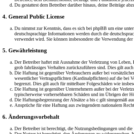
Du gestattest dem Betreiber darüber hinaus, deine Beiträge abz
4. General Public License
Du nimmst zur Kenntnis, dass es sich bei phpBB um eine unter
deutschsprachige Informationen werden durch die deutschsprac
verwendet wird. Sie können insbesondere die Verwendung der S
5. Gewährleistung
Der Betreiber haftet mit Ausnahme der Verletzung von Leben, Kö
grob fahrlässiges Verhalten zurückzuführen sind. Dies gilt au
Die Haftung ist gegenüber Verbrauchern außer bei vorsätzlich
wesentlicher Vertragspflichten (Kardinalpflichten) auf die be
begrenzt. Dies gilt auch für mittelbare Folgeschäden wie ins
Die Haftung ist gegenüber Unternehmern außer bei der Verletzu
typischerweise vorhersehbaren Schäden und im Übrigen der Höh
Die Haftungsbegrenzung der Absätze a bis c gilt sinngemäß auc
Ansprüche für eine Haftung aus zwingendem nationalem Recht 
6. Änderungsvorbehalt
Der Betreiber ist berechtigt, die Nutzungsbedingungen und di
Der Nutzer ist berechtigt, den Änderungen zu widersprechen. I