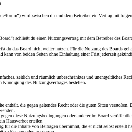
n
de/forum“) wird zwischen dir und dem Betreiber ein Vertrag mit folg
ard“) schließt du einen Nutzungsvertrag mit dem Betreiber des Boards
fst du das Board nicht weiter nutzen. Für die Nutzung des Boards gelten
 kann von beiden Seiten ohne Einhaltung einer Frist jederzeit gekünd
 einfaches, zeitlich und räumlich unbeschränktes und unentgeltliches R
ch Kündigung des Nutzungsvertrages bestehen.
alte enthält, die gegen geltendes Recht oder die guten Sitten verstoßen. 
rwenden.
n gegen diese Nutzungsbedingungen oder anderer im Board veröffentli
in Hausverbot erteilen.
für die Inhalte von Beiträgen übernimmt, die er nicht selbst erstellt 
it zu löschen oder zu sperren.