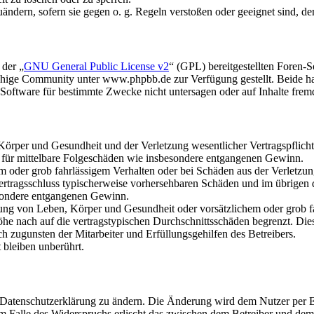
uändern, sofern sie gegen o. g. Regeln verstoßen oder geeignet sind, 
 der „
GNU General Public License v2
“ (GPL) bereitgestellten Foren
hige Community unter www.phpbb.de zur Verfügung gestellt. Beide hab
oftware für bestimmte Zwecke nicht untersagen oder auf Inhalte frem
rper und Gesundheit und der Verletzung wesentlicher Vertragspflichten
ch für mittelbare Folgeschäden wie insbesondere entgangenen Gewinn.
em oder grob fahrlässigem Verhalten oder bei Schäden aus der Verletz
i Vertragsschluss typischerweise vorhersehbaren Schäden und im übrigen
besondere entgangenen Gewinn.
ng von Leben, Körper und Gesundheit oder vorsätzlichem oder grob fah
e nach auf die vertragstypischen Durchschnittsschäden begrenzt. Dies
h zugunsten der Mitarbeiter und Erfüllungsgehilfen des Betreibers.
bleiben unberührt.
e Datenschutzerklärung zu ändern. Die Änderung wird dem Nutzer per E-
m Falle des Widerspruchs erlischt das zwischen dem Betreiber und dem 