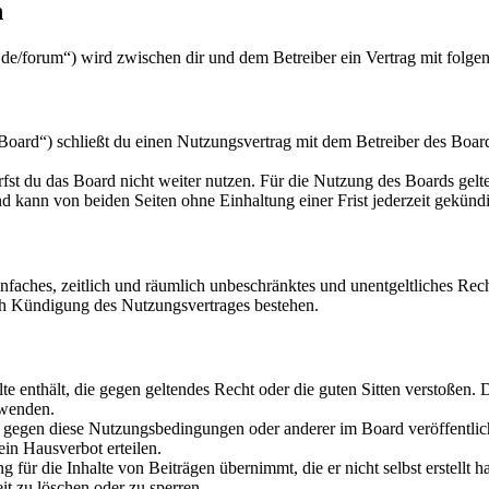
n
de/forum“) wird zwischen dir und dem Betreiber ein Vertrag mit folg
ard“) schließt du einen Nutzungsvertrag mit dem Betreiber des Boards
fst du das Board nicht weiter nutzen. Für die Nutzung des Boards gelten
 kann von beiden Seiten ohne Einhaltung einer Frist jederzeit gekünd
 einfaches, zeitlich und räumlich unbeschränktes und unentgeltliches R
ch Kündigung des Nutzungsvertrages bestehen.
alte enthält, die gegen geltendes Recht oder die guten Sitten verstoßen. 
rwenden.
n gegen diese Nutzungsbedingungen oder anderer im Board veröffentli
in Hausverbot erteilen.
für die Inhalte von Beiträgen übernimmt, die er nicht selbst erstellt 
it zu löschen oder zu sperren.