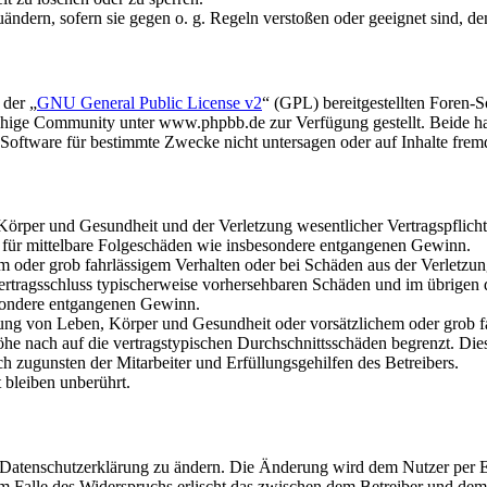
uändern, sofern sie gegen o. g. Regeln verstoßen oder geeignet sind, 
 der „
GNU General Public License v2
“ (GPL) bereitgestellten Foren
hige Community unter www.phpbb.de zur Verfügung gestellt. Beide hab
oftware für bestimmte Zwecke nicht untersagen oder auf Inhalte frem
rper und Gesundheit und der Verletzung wesentlicher Vertragspflichten
ch für mittelbare Folgeschäden wie insbesondere entgangenen Gewinn.
em oder grob fahrlässigem Verhalten oder bei Schäden aus der Verletz
i Vertragsschluss typischerweise vorhersehbaren Schäden und im übrigen
besondere entgangenen Gewinn.
ng von Leben, Körper und Gesundheit oder vorsätzlichem oder grob fah
e nach auf die vertragstypischen Durchschnittsschäden begrenzt. Dies
h zugunsten der Mitarbeiter und Erfüllungsgehilfen des Betreibers.
bleiben unberührt.
e Datenschutzerklärung zu ändern. Die Änderung wird dem Nutzer per E-
m Falle des Widerspruchs erlischt das zwischen dem Betreiber und dem 