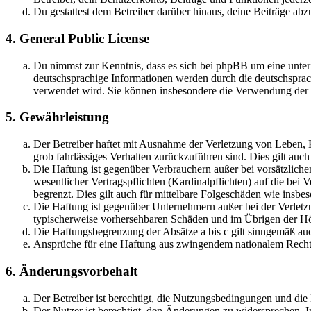
Du gestattest dem Betreiber darüber hinaus, deine Beiträge abz
4. General Public License
Du nimmst zur Kenntnis, dass es sich bei phpBB um eine unter
deutschsprachige Informationen werden durch die deutschsprac
verwendet wird. Sie können insbesondere die Verwendung der S
5. Gewährleistung
Der Betreiber haftet mit Ausnahme der Verletzung von Leben, Kö
grob fahrlässiges Verhalten zurückzuführen sind. Dies gilt au
Die Haftung ist gegenüber Verbrauchern außer bei vorsätzlich
wesentlicher Vertragspflichten (Kardinalpflichten) auf die be
begrenzt. Dies gilt auch für mittelbare Folgeschäden wie ins
Die Haftung ist gegenüber Unternehmern außer bei der Verletzu
typischerweise vorhersehbaren Schäden und im Übrigen der Höh
Die Haftungsbegrenzung der Absätze a bis c gilt sinngemäß auc
Ansprüche für eine Haftung aus zwingendem nationalem Recht 
6. Änderungsvorbehalt
Der Betreiber ist berechtigt, die Nutzungsbedingungen und di
Der Nutzer ist berechtigt, den Änderungen zu widersprechen. I