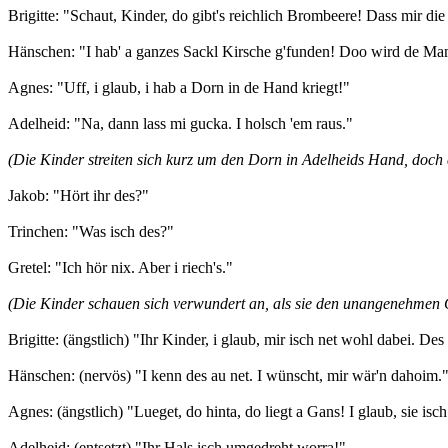
Brigitte: "Schaut, Kinder, do gibt's reichlich Brombeere! Dass mir die
Hänschen: "I hab' a ganzes Sackl Kirsche g'funden! Doo wird de Ma
Agnes: "Uff, i glaub, i hab a Dorn in de Hand kriegt!"
Adelheid: "Na, dann lass mi gucka. I holsch 'em raus."
(Die Kinder streiten sich kurz um den Dorn in Adelheids Hand, doch 
Jakob: "Hört ihr des?"
Trinchen: "Was isch des?"
Gretel: "Ich hör nix. Aber i riech's."
(Die Kinder schauen sich verwundert an, als sie den unangenehmen 
Brigitte: (ängstlich) "Ihr Kinder, i glaub, mir isch net wohl dabei. Des 
Hänschen: (nervös) "I kenn des au net. I wünscht, mir wär'n dahoim.
Agnes: (ängstlich) "Lueget, do hinta, do liegt a Gans! I glaub, sie isch
Adelheid: (entsetzt) "Ihr Hals isch umgedreht worra!"