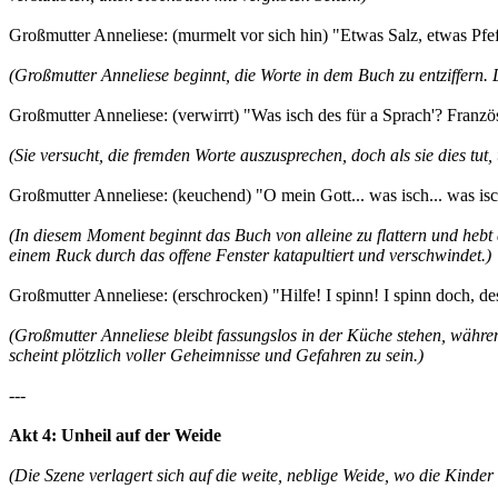
Großmutter Anneliese: (murmelt vor sich hin) "Etwas Salz, etwas Pfeffe
(Großmutter Anneliese beginnt, die Worte in dem Buch zu entziffern. Do
Großmutter Anneliese: (verwirrt) "Was isch des für a Sprach'? Französ
(Sie versucht, die fremden Worte auszusprechen, doch als sie dies tut
Großmutter Anneliese: (keuchend) "O mein Gott... was isch... was isc
(In diesem Moment beginnt das Buch von alleine zu flattern und hebt
einem Ruck durch das offene Fenster katapultiert und verschwindet.)
Großmutter Anneliese: (erschrocken) "Hilfe! I spinn! I spinn doch, de
(Großmutter Anneliese bleibt fassungslos in der Küche stehen, währ
scheint plötzlich voller Geheimnisse und Gefahren zu sein.)
---
Akt 4: Unheil auf der Weide
(Die Szene verlagert sich auf die weite, neblige Weide, wo die Kind