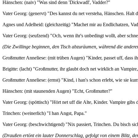
Hänschen: (naiv) "Was sind denn 'Dickwadl', Vadder?"
Vater Georg: (genervt) "Des kannst du net versteha, Hänschen. Halt di
Agnes und Adelheid: (gleichzeitig) "Machet mir au Endlichatzen, Va
Vater Georg: (seufzend) "Och, wenn ihr's unbedingt wollt, aber schne
(Die Zwillinge beginnen, den Tisch abzuräumen, während die anderen K
Großmutter Anneliese: (mit trüben Augen) "Kinder, passet uff, dass ih
Brigitte: (lacht) "Großmutter, ihr glaubt doch net wirklich an Vampire
Großmutter Anneliese: (ernst) "Kind, i han's schon erlebt, wie sie k
Hänschen: (mit staunenden Augen) "Echt, Großmutter?"
Vater Georg: (spöttisch) "Hört net uff die Alte, Kinder. Vampire gibs 
Trinchen: (weinerlich) "I han Angst, Papa."
Vater Georg: (beschwichtigend) "Nix passiert, Trinchen. Du bisch sic
(Draußen ertönt ein lauter Donnerschlag, gefolgt von einem Blitz, der