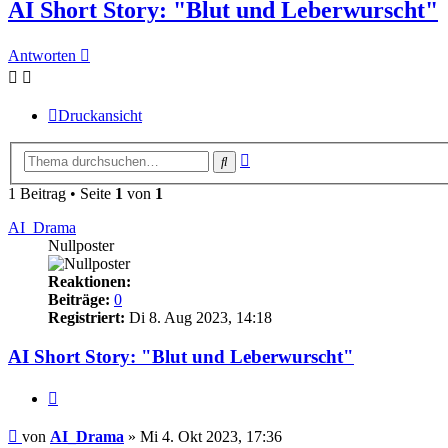
AI Short Story: "Blut und Leberwurscht"
Antworten
Druckansicht
Erweiterte
Suche
Suche
1 Beitrag • Seite
1
von
1
AI_Drama
Nullposter
Reaktionen:
Beiträge:
0
Registriert:
Di 8. Aug 2023, 14:18
AI Short Story: "Blut und Leberwurscht"
Zitieren
Beitrag
von
AI_Drama
»
Mi 4. Okt 2023, 17:36