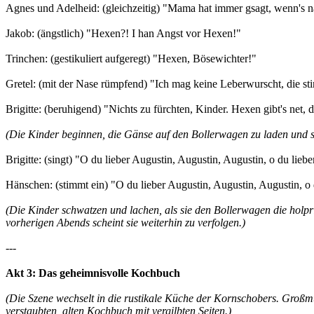
Agnes und Adelheid: (gleichzeitig) "Mama hat immer gsagt, wenn's n
Jakob: (ängstlich) "Hexen?! I han Angst vor Hexen!"
Trinchen: (gestikuliert aufgeregt) "Hexen, Bösewichter!"
Gretel: (mit der Nase rümpfend) "Ich mag keine Leberwurscht, die sti
Brigitte: (beruhigend) "Nichts zu fürchten, Kinder. Hexen gibt's net, 
(Die Kinder beginnen, die Gänse auf den Bollerwagen zu laden und s
Brigitte: (singt) "O du lieber Augustin, Augustin, Augustin, o du lieber
Hänschen: (stimmt ein) "O du lieber Augustin, Augustin, Augustin, o du
(Die Kinder schwatzen und lachen, als sie den Bollerwagen die holpr
vorherigen Abends scheint sie weiterhin zu verfolgen.)
---
Akt 3: Das geheimnisvolle Kochbuch
(Die Szene wechselt in die rustikale Küche der Kornschobers. Großmut
verstaubten, alten Kochbuch mit vergilbten Seiten.)