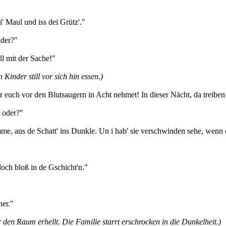
' Maul und iss dei Grütz'."
dder?"
ll mit der Sache!"
inder still vor sich hin essen.)
r euch vor den Blutsaugern in Acht nehmet! In dieser Nächt, da treiben
, oder?"
umme, aus de Schatt' ins Dunkle. Un i hab' sie verschwinden sehe, wenn 
doch bloß in de Gschicht'n."
her."
 den Raum erhellt. Die Familie starrt erschrocken in die Dunkelheit.)